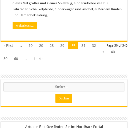
dieses Mal großes und kleines Spielzeug, Kinderzubehör wie z.B.
Fahrräder, Schaukelpferde, Kinderwagen und -möbel, außerdem Kinder-
und Damenbekleidung, …
weiterlesen...
30
« First
...
10
20
28
29
31
32
Page 30 of 340
»
40
50
60
...
Letzte
Aktuelle Beiträge finden Sie im Nordharz Portal