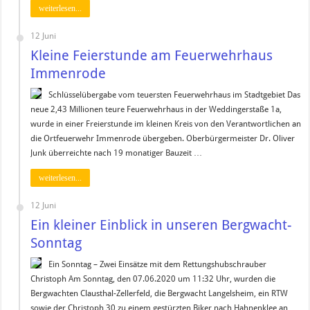
weiterlesen...
12 Juni
Kleine Feierstunde am Feuerwehrhaus
Immenrode
Schlüsselübergabe vom teuersten Feuerwehrhaus im Stadtgebiet Das
neue 2,43 Millionen teure Feuerwehrhaus in der Weddingerstaße 1a,
wurde in einer Freierstunde im kleinen Kreis von den Verantwortlichen an
die Ortfeuerwehr Immenrode übergeben. Oberbürgermeister Dr. Oliver
Junk überreichte nach 19 monatiger Bauzeit …
weiterlesen...
12 Juni
Ein kleiner Einblick in unseren Bergwacht-
Sonntag
Ein Sonntag – Zwei Einsätze mit dem Rettungshubschrauber
Christoph Am Sonntag, den 07.06.2020 um 11:32 Uhr, wurden die
Bergwachten Clausthal-Zellerfeld, die Bergwacht Langelsheim, ein RTW
sowie der Christoph 30 zu einem gestürzten Biker nach Hahnenklee an