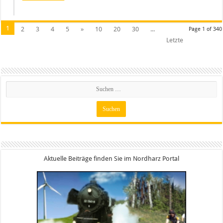
1
2
3
4
5
»
10
20
30
...
Page 1 of 340
Letzte
Aktuelle Beiträge finden Sie im Nordharz Portal