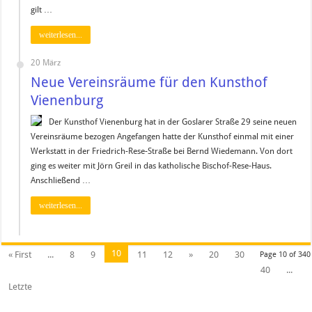
gilt …
weiterlesen...
20 März
Neue Vereinsräume für den Kunsthof
Vienenburg
Der Kunsthof Vienenburg hat in der Goslarer Straße 29 seine neuen
Vereinsräume bezogen Angefangen hatte der Kunsthof einmal mit einer
Werkstatt in der Friedrich-Rese-Straße bei Bernd Wiedemann. Von dort
ging es weiter mit Jörn Greil in das katholische Bischof-Rese-Haus.
Anschließend …
weiterlesen...
10
« First
...
8
9
11
12
»
20
30
Page 10 of 340
40
...
Letzte