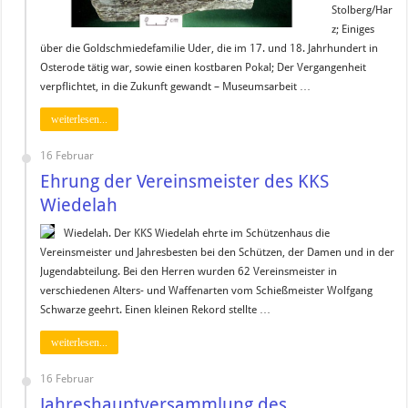
Stolberg/Har
z; Einiges
über die Goldschmiedefamilie Uder, die im 17. und 18. Jahrhundert in
Osterode tätig war, sowie einen kostbaren Pokal; Der Vergangenheit
verpflichtet, in die Zukunft gewandt – Museumsarbeit …
weiterlesen...
16 Februar
Ehrung der Vereinsmeister des KKS
Wiedelah
Wiedelah. Der KKS Wiedelah ehrte im Schützenhaus die
Vereinsmeister und Jahresbesten bei den Schützen, der Damen und in der
Jugendabteilung. Bei den Herren wurden 62 Vereinsmeister in
verschiedenen Alters- und Waffenarten vom Schießmeister Wolfgang
Schwarze geehrt. Einen kleinen Rekord stellte …
weiterlesen...
16 Februar
Jahreshauptversammlung des