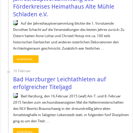
Förderkreises Heimathaus Alte Mühle
Schladen e.V.
Auf der Jahreshauptversammlung blickte die 1. Vorsitzende
Dorothee Schacht auf die Veranstaltungen des letzten Jahres zurück: Zu
Ostern hatten Anne Lohse und Christel Hotop mit ca. 100 teils
historischen Eierbecher und anderen österlichen Dekorationen den
Archäologieraum geschmückt. Zusätzlich war festliches …
weiterlesen...
16 Februar
Bad Harzburger Leichtathleten auf
erfolgreicher Titeljagd
Bad Harzburg, den 16.Februar 2015 (waf) Am 7. und 8. Februar
2015 fanden zum sechsundzwanzigsten Mal die Hallenmeisterschaften
des NLV Bezirks Braunschweig in der dreiundreißig Jahre alten
Amselstieghalle in Salzgitter-Lebenstedt statt. in folgenden fünf Disziplinen
ging es um den Titel: …
weiterlesen...