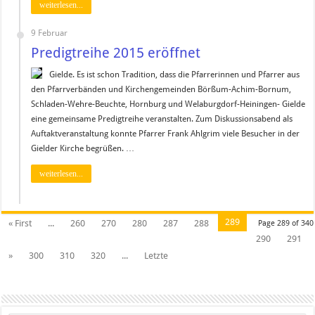
weiterlesen...
9 Februar
Predigtreihe 2015 eröffnet
Gielde. Es ist schon Tradition, dass die Pfarrerinnen und Pfarrer aus
den Pfarrverbänden und Kirchengemeinden Börßum-Achim-Bornum,
Schladen-Wehre-Beuchte, Hornburg und Welaburgdorf-Heiningen- Gielde
eine gemeinsame Predigtreihe veranstalten. Zum Diskussionsabend als
Auftaktveranstaltung konnte Pfarrer Frank Ahlgrim viele Besucher in der
Gielder Kirche begrüßen. …
weiterlesen...
289
« First
...
260
270
280
287
288
Page 289 of 340
290
291
»
300
310
320
...
Letzte