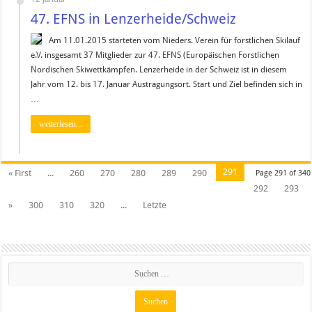
47. EFNS in Lenzerheide/Schweiz
Am 11.01.2015 starteten vom Nieders. Verein für forstlichen Skilauf
e.V. insgesamt 37 Mitglieder zur 47. EFNS (Europäischen Forstlichen
Nordischen Skiwettkämpfen. Lenzerheide in der Schweiz ist in diesem
Jahr vom 12. bis 17. Januar Austragungsort. Start und Ziel befinden sich in
…
weiterlesen...
291
« First
...
260
270
280
289
290
Page 291 of 340
292
293
»
300
310
320
...
Letzte