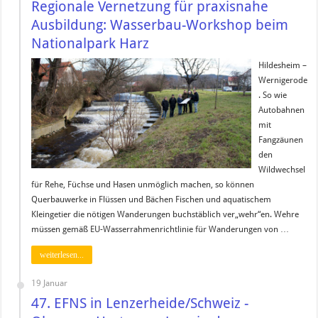
Regionale Vernetzung für praxisnahe
Ausbildung: Wasserbau-Workshop beim
Nationalpark Harz
Hildesheim –
Wernigerode
. So wie
Autobahnen
mit
Fangzäunen
den
Wildwechsel
für Rehe, Füchse und Hasen unmöglich machen, so können
Querbauwerke in Flüssen und Bächen Fischen und aquatischem
Kleingetier die nötigen Wanderungen buchstäblich ver„wehr“en. Wehre
müssen gemäß EU-Wasserrahmenrichtlinie für Wanderungen von …
weiterlesen...
19 Januar
47. EFNS in Lenzerheide/Schweiz -