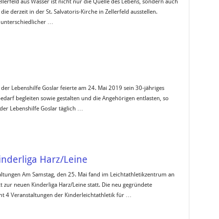
ellerfeld aus Wasser ist nicht nur die Quelle des Lebens, sondern auch
die derzeit in der St. Salvatoris-Kirche in Zellerfeld ausstellen.
 unterschiedlicher …
 der Lebenshilfe Goslar feierte am 24. Mai 2019 sein 30-jähriges
bedarf begleiten sowie gestalten und die Angehörigen entlasten, so
r der Lebenshilfe Goslar täglich …
inderliga Harz/Leine
taltungen Am Samstag, den 25. Mai fand im Leichtathletikzentrum an
t zur neuen Kinderliga Harz/Leine statt. Die neu gegründete
mt 4 Veranstaltungen der Kinderleichtathletik für …