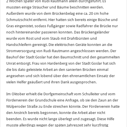
2 Wochen später von Rudi Rautmann allein durchgeführt. Es
mussten einige Sträucher und Bäume beschnitten werden.
Außerdem wurde von dem Brückenbelag eine ca. 20 cm hohe
Schmutzschicht entfernt. Hier hatten sich bereits einige Büsche und
Gras eingenistet, sodass Fußgänger sowie Radfahrer die Brücke nur
noch hintereinander passieren konnten. Das Brückengeländer
wurde vom Rost und vom Staub mit Drahtbürsten und
Handschleifern gereinigt. Die elektrischen Geräte konnten an die
Stromversorgung von Rudi Rautmann angeschlossen werden. Der
Bauhof der Stadt Goslar hat den Baumschnitt und den gesammelten
Unrat entsorgt. Frau von Hardenberg von der Stadt Goslar hat sich
die bis dato geleistete Arbeit an den sanierten Brücken einmal
angesehen und sich lobend über den ehrenamtlichen Einsatz der
vielen Helfer geäußert und ihren Dank ausgesprochen.
Im Oktober erhielt die Dorfgemeinschaft vom Schulleiter und vom
Förderverein der Grundschule eine Anfrage, ob sie den Zaun an der
Wülperoder Straße zu Ende streichen könnte. Der Förderverein hatte
den Anstrich bereits begonnen, konnte die Arbeit aber nicht
beenden. Es wurde nicht lange überlegt und zugesagt. Diese Hilfe
musste allerdings wegen der späten Jahreszeit sehr kurzfristig