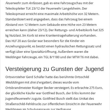
Feuerwehr zum Anfassen,
gab es eine Fahrzeugschau mit der
Teleskopleiter TLK 23/12 der Feuerwehr Langelsheim. Der
Teleskopmast erreicht eine maximale Arbeitshöhe von 32 Metern.
Standardisiert wird angegeben, dass das Fahrzeug bei einem
Abstand von 12 Metern zum Gebäude eine Höhe von 23 Metern
erreichen kann (daher 23/12). Der Rettungs- und Arbeitskorb hat 325
kg Nutzlast. Im Korb ist eine Krankentragehalterung vorhanden.
Das HLF 20 aus Goslar war besonders für die Kinder ein
Anziehungspunkt, es besitzt einen hydraulischen Rettungssatz und
verfügt über eine Spezialtüröffnung. Außerdem waren die
Weddinger Fahrzeuge, ein TGL 8/1180 und der MTW T6 mit dabei.
Versteigerung zu Gunsten der Jugend
Ortsvorsteher Gerd Schäfer hatte das berühmte Ortsschild
Wedddingen
mit
drei d
ergattert, dieses wurde vom
Ortsbrandmeister Rüdiger Becker versteigert. Es erbrachte 275 Euro,
der glückliche Käufer war Gottfried Busch, der Erlös kommt der
Jugendfeuerwehr zugute. Gottfried Busch stellt das Unikat des
Straßenschild-Fehldrucks zur öffentlichen Einsicht in der Feuerwehr
Weddingen im Schulungsraum zur Verfügung.