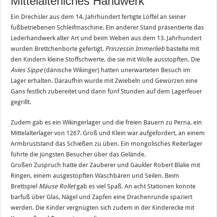
Mittelalterliches Handwerk
Ein Drechsler aus dem 14. Jahrhundert fertigte Löffel an seiner
fußbetriebenen Schleifmaschine. Ein anderer Stand präsentierte das
Lederhandwerk alter Art und beim Weben aus dem 13. Jahrhundert
wurden Brettchenborte gefertigt.
Prinzessin Immerlieb
bastelte mit
den Kindern kleine Stoffschwerte, die sie mit Wolle ausstopften. Die
Avies Sippe
(dänische Wikinger) hatten unerwarteten Besuch im
Lager erhalten. Daraufhin wurde mit Zwiebeln und Gewürzen eine
Gans festlich zubereitet und dann fünf Stunden auf dem Lagerfeuer
gegrillt.
Zudem gab es ein Wikingerlager und die freien Bauern zu Perna, ein
Mittelalterlager von 1267. Groß und Klein war aufgefordert, an einem
Armbruststand das Schießen zu üben. Ein mongolisches Reiterlager
führte die jüngsten Besucher über das Gelände.
Großen Zuspruch hatte der Zauberer und Gaukler Robert Blake mit
Ringen, einem ausgestopften Waschbären und Seilen. Beim
Brettspiel
Mäuse Rollet
gab es viel Spaß. An acht Stationen konnte
barfuß über Glas, Nägel und Zapfen eine Drachenrunde spaziert
werden. Die Kinder vergnügten sich zudem in der Kinderecke mit