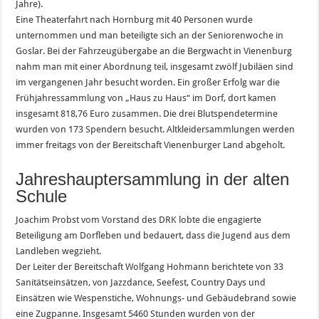
Jahre).
Eine Theaterfahrt nach Hornburg mit 40 Personen wurde
unternommen und man beteiligte sich an der Seniorenwoche in
Goslar. Bei der Fahrzeugübergabe an die Bergwacht in Vienenburg
nahm man mit einer Abordnung teil, insgesamt zwölf Jubiläen sind
im vergangenen Jahr besucht worden. Ein großer Erfolg war die
Frühjahressammlung von „Haus zu Haus“ im Dorf, dort kamen
insgesamt 818,76 Euro zusammen. Die drei Blutspendetermine
wurden von 173 Spendern besucht. Altkleidersammlungen werden
immer freitags von der Bereitschaft Vienenburger Land abgeholt.
Jahreshauptersammlung in der alten
Schule
Joachim Probst vom Vorstand des DRK lobte die engagierte
Beteiligung am Dorfleben und bedauert, dass die Jugend aus dem
Landleben wegzieht.
Der Leiter der Bereitschaft Wolfgang Hohmann berichtete von 33
Sanitätseinsätzen, von Jazzdance, Seefest, Country Days und
Einsätzen wie Wespenstiche, Wohnungs- und Gebäudebrand sowie
eine Zugpanne. Insgesamt 5460 Stunden wurden von der