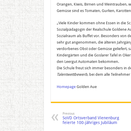
Orangen, Kiwis, Birnen und Weintrauben, w
Gemüse sind es Tomaten, Gurken, Karotten 
„Viele Kinder kommen ohne Essen in die Sc
Sozialpädagogin der Realschule Goldene Au
Sozialraum als Buffet vor. Besonders von d
sehr gut angenommen, die älteren Jahrgänge
verdorbenes Obst oder Gemüse geliefert, sa
Kindergärten und die Goslarer Tafel in Oke
den Leergut Automaten bekommen.
Die Schule freut sich immer besonders in d
Talentwettbewerb
, bei dem alle Teilnehme
Homepage
Golden Aue
Previous
SoVD Ortsverband Vienenburg
feierte 100-jähriges Jubiläum